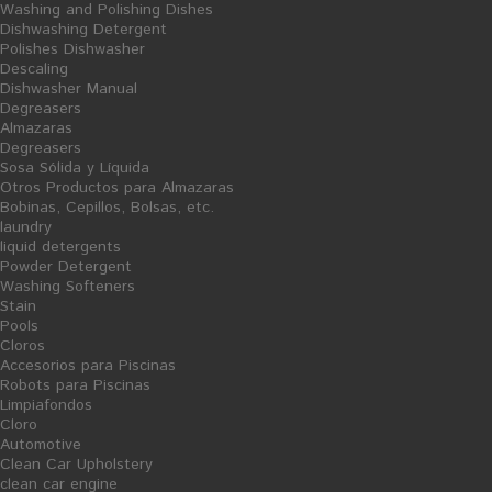
Washing and Polishing Dishes
Dishwashing Detergent
Polishes Dishwasher
Descaling
Dishwasher Manual
S
S
Degreasers
A
A
L
L
Almazaras
E
E
Degreasers
Sosa Sólida y Líquida
Otros Productos para Almazaras
Bobinas, Cepillos, Bolsas, etc.
laundry
liquid detergents
Powder Detergent
Washing Softeners
Stain
Pools
Cloros
Accesorios para Piscinas
Fabric softener
Liquid Laundry Detergent - 5L
Robots para Piscinas
Limpiafondos
Ficha Producto
Ficha Producto
Cloro
3,23 €
3,65 €
Automotive
Clean Car Upholstery
clean car engine