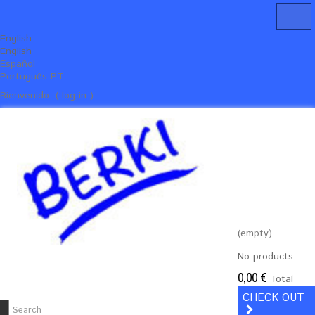
English
English
Español
Português PT
Bienvenido, ( log in )
(empty)
No products
0,00 €
Total
CHECK OUT