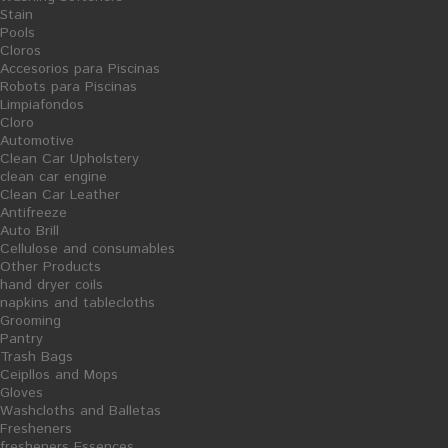
Ficha Producto
Stain
29,37 €
107,69 €
Pools
Cloros
Accesorios para Piscinas
Robots para Piscinas
Limpiafondos
Cloro
S
S
Automotive
A
A
Clean Car Upholstery
L
L
E
E
clean car engine
Clean Car Leather
Antifreeze
Auto Brill
Cellulose and consumables
Other Products
hand dryer coils
napkins and tablecloths
Grooming
Pantry
Trash Bags
Ceipllos and Mops
Resin Paviberk S-102 - 25L
Resin Paviberk S-102 - 25L
Gloves
Washcloths and Balletas
Ficha Producto
Fresheners
159,72 €
18,38 €
fresheners Essences