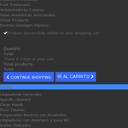
Fruit fresheners
Ambientadores Caseros
Velas Aromáticas Artesanales
Other Products
Resinas Hormigón Impreso
Product successfully added to your shopping cart
S
S
A
A
L
L
E
E
Quantity
Total
There is 1 item in your cart.
Total products
Total
IR AL CARRITO
CONTINUE SHOPPING
Menu
Limpiadores Generales
Specific cleaners
Dermo hands Gel
floor cleaner Magnolia neutral
Clean Hands
Floor Cleaner
Fregasuelos Neutros con Bioalcohol
Ficha Producto
2,90 €
2,66 €
LImpiadores con Amoniaco y para WC
Suelos Delicados