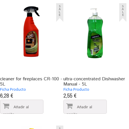
S
S
A
A
L
L
E
E
cleaner for fireplaces CR-100 -
ultra-concentrated Dishwasher
5L
Manual - 5L
Ficha Producto
Ficha Producto
6,28 €
2,55 €
S