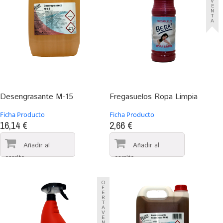
V
E
N
T
A
Desengrasante M-15
Fregasuelos Ropa Limpia
Ficha Producto
Ficha Producto
16,14 €
2,66 €
O
F
E
R
T
A
V
E
N