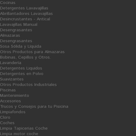
Cocinas
O
F
Detergentes Lavavajillas
E
R
Abrillantadores Lavavajillas
T
Desincrustantes - Antical
A
V
Lavavajillas Manual
E
N
Desengrasantes
T
A
Almazaras
Desengrasantes
Sosa Sólida y Líquida
Otros Productos para Almazaras
Bobinas, Cepillos y Otros.
Lavandería
Detergentes Liquidos
Detergentes en Polvo
Suavizantes
Detergente Lavavajillas Aguas
Abrillantador Aguas Duras Brill
Otros Productos Industriales
Muy Duras Extra
Total
Piscinas
Ficha Producto
Ficha Producto
Mantenimiento
17,59 €
15,67 €
Accesorios
Trucos y Consejos para tu Pisicina
Limpiafondos
Cloro
Coches
Limpia Tapicerias Coche
O
Limpia motor coche
F