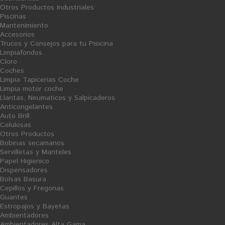
Otros Productos Industriales
Piscinas
Mantenimiento
Accesorios
Trucos y Consejos para tu Pisicina
Limpiafondos
Cloro
Desincrustantes - Antical
Lavavajillas Manual
Coches
Limpia Tapicerias Coche
Limpia motor coche
Llantas, Neumaticos y Salpicaderos
Anticongelantes
Auto Brill
Celulosas
Otros Productos
Bobinas secamanos
Servilletas y Manteles
Papel Higienico
Dispensadores
Desengrasantes
Bolsas Basura
Cepillos y Fregonas
Guantes
Estropajos y Bayetas
Sort by
Ambientadores
--
Ambientadores Alta Gama