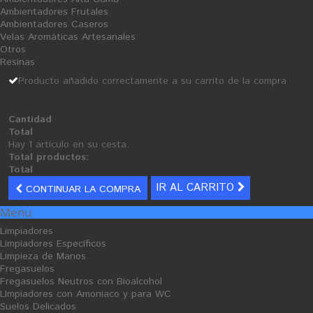
Ambientadores Frutales
Ambientadores Caseros
O
O
F
F
Velas Aromáticas Artesanales
E
E
R
R
Otros
T
T
A
A
Resinas
V
V
E
E
Producto añadido correctamente a su carrito de la compra
N
N
T
T
A
A
Cantidad
Total
Hay 1 artículo en su cesta.
Total productos:
Total
IR AL CARRITO
CONTINUAR LA COMPRA
Lavavajillas Manual
Detergente Lavavajillas Aguas
Menu
Concentrado - Power Green
Duras Plus
Ficha Producto
Ficha Producto
Limpiadores
2,55 €
13,06 €
Limpiadores Específicos
Limpieza de Manos
Fregasuelos
Fregasuelos Neutros con Bioalcohol
LImpiadores con Amoniaco y para WC
Suelos Delicados