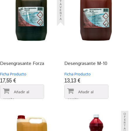
T
A
V
E
N
T
A
Desengrasante Forza
Desengrasante M-10
Ficha Producto
Ficha Producto
17,55 €
13,13 €
O
F
E
R
T
A