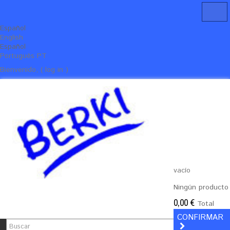
Español
English
Español
Português PT
Bienvenido, ( log in )
vacío
Ningún producto
0,00 €
Total
CONFIRMAR