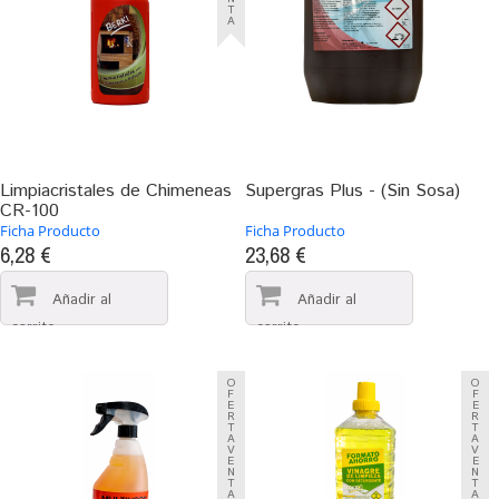
T
A
Limpiacristales de Chimeneas
Supergras Plus - (Sin Sosa)
CR-100
Ficha Producto
Ficha Producto
6,28 €
23,68 €
O
O
F
F
E
E
R
R
T
T
A
A
V
V
E
E
N
N
T
T
A
A