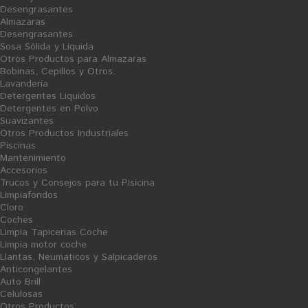
Desengrasantes
Almazaras
Desengrasantes
Sosa Sólida y Líquida
Otros Productos para Almazaras
Bobinas, Cepillos y Otros.
Lavandería
Detergente 10Kg Polvo
Agua Fuerte - Salfumán
Detergentes Liquidos
Lavadora
"Kiriko"
Detergentes en Polvo
Ficha Producto
Ficha Producto
Suavizantes
20,51 €
1,43 €
Otros Productos Industriales
Piscinas
Mantenimiento
Accesorios
Trucos y Consejos para tu Pisicina
Limpiafondos
Cloro
O
Coches
F
E
Limpia Tapicerias Coche
R
T
Limpia motor coche
A
V
Llantas, Neumaticos y Salpicaderos
E
Anticongelantes
N
T
Auto Brill
A
Celulosas
Otros Productos