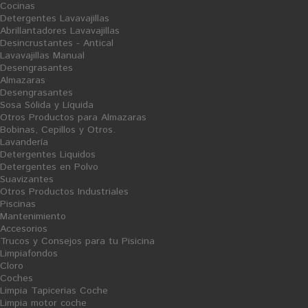
Cocinas
Detergentes Lavavajillas
Abrillantadores Lavavajillas
Desincrustantes - Antical
Lavavajillas Manual
Sanitarios WC Gel
Desengrasantes
Almazaras
Ficha Producto
Desengrasantes
11,34 €
Sosa Sólida y Líquida
Otros Productos para Almazaras
Bobinas, Cepillos y Otros.
Lavandería
Detergentes Liquidos
Detergentes en Polvo
Suavizantes
Otros Productos Industriales
Showing 1 - 5 of 5 items
Piscinas
Mantenimiento
Financiado por la Unión Europea-Next Generation EU
Accesorios
Trucos y Consejos para tu Pisicina
Limpiafondos
Cloro
Coches
Limpia Tapicerias Coche
Limpia motor coche