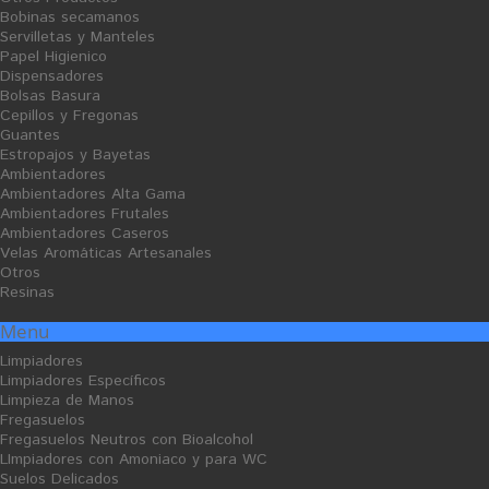
Bobinas secamanos
Servilletas y Manteles
Papel Higienico
Dispensadores
Bolsas Basura
Cepillos y Fregonas
Amoniaco Perfumado
Pasta-Green Lavamanos
Guantes
Estropajos y Bayetas
Ficha Producto
Ambientadores
1,19 €
20,13 €
Ambientadores Alta Gama
Ambientadores Frutales
Ambientadores Caseros
Velas Aromáticas Artesanales
Otros
Resinas
O
F
Menu
E
R
T
Limpiadores
A
Limpiadores Específicos
V
E
Limpieza de Manos
N
T
Fregasuelos
A
Fregasuelos Neutros con Bioalcohol
LImpiadores con Amoniaco y para WC
Suelos Delicados