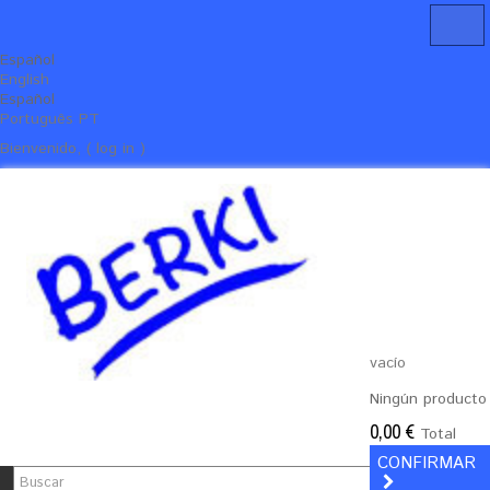
Español
English
Español
Português PT
Bienvenido, ( log in )
vacío
Ningún producto
0,00 €
Total
CONFIRMAR