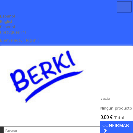
Español
English
Español
Português PT
Bienvenido, ( log in )
vacío
Ningún producto
0,00 €
Total
CONFIRMAR