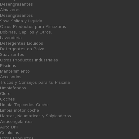
Desengrasantes
Almazaras
Desengrasantes
Sosa Sólida y Líquida
Otros Productos para Almazaras
Bobinas, Cepillos y Otros.
Lavandería
Agua Fuerte - Salfumán
Amoniaco Perfumado
Detergentes Liquidos
"Kiriko"
Detergentes en Polvo
Ficha Producto
Suavizantes
1,43 €
1,19 €
Otros Productos Industriales
Piscinas
Mantenimiento
Accesorios
Trucos y Consejos para tu Pisicina
Limpiafondos
Cloro
Coches
Showing 1 - 2 of 2 items
Limpia Tapicerias Coche
Limpia motor coche
Financiado por la Unión Europea-Next Generation EU
Llantas, Neumaticos y Salpicaderos
Anticongelantes
Auto Brill
Celulosas
Otros Productos