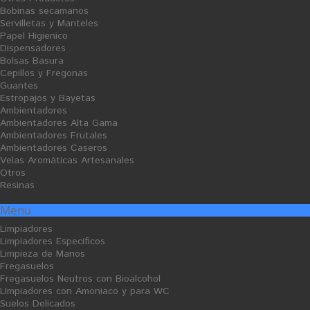
Bobinas secamanos
Servilletas y Manteles
Papel Higienico
Dispensadores
Bolsas Basura
Cepillos y Fregonas
SUSCRIBIRSE AL BOLETÍN
Guantes
Estropajos y Bayetas
Ambientadores
Ambientadores Alta Gama
Ambientadores Frutales
SUBSCRIBE
Ambientadores Caseros
Velas Aromáticas Artesanales
INFORMACIÓN
Otros
Resinas
Menu
INFORMACIÓN SOBRE LA TIENDA
Limpiadores
Limpiadores Específicos
Limpieza de Manos
Fregasuelos
ENLACES DE INTERÉS
Fregasuelos Neutros con Bioalcohol
LImpiadores con Amoniaco y para WC
Suelos Delicados