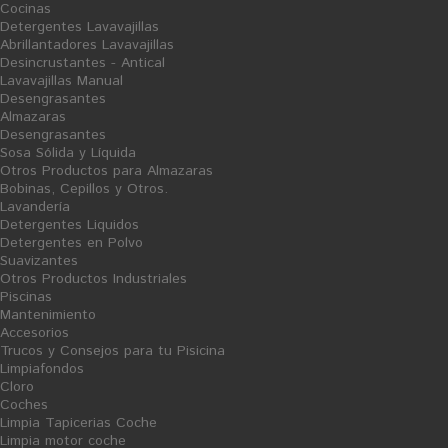
Cocinas
Detergentes Lavavajillas
Abrillantadores Lavavajillas
Desincrustantes - Antical
Lavavajillas Manual
Desengrasantes
Almazaras
Desengrasantes
Sosa Sólida y Líquida
Otros Productos para Almazaras
Bobinas, Cepillos y Otros.
Lavandería
Detergentes Liquidos
Detergentes en Polvo
Suavizantes
Otros Productos Industriales
Piscinas
Mantenimiento
Accesorios
Trucos y Consejos para tu Pisicina
Limpiafondos
Cloro
Coches
Limpia Tapicerias Coche
Limpia motor coche