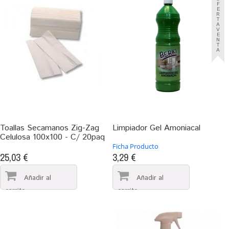
F
E
R
T
A
V
E
N
T
A
Toallas Secamanos Zig-Zag
Limpiador Gel Amoniacal
Celulosa 100x100 - C/ 20paq
Ficha Producto
25,03 €
3,29 €