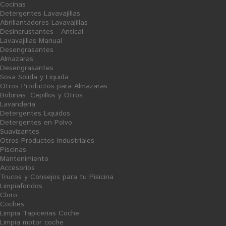
Cocinas
3,65 €
Ficha Producto
Detergentes Lavavajillas
159,72 €
Abrillantadores Lavavajillas
Desincrustantes - Antical
Lavavajillas Manual
Desengrasantes
Almazaras
Desengrasantes
O
F
Sosa Sólida y Líquida
E
R
Otros Productos para Almazaras
T
Bobinas, Cepillos y Otros.
A
V
Lavandería
E
N
Detergentes Liquidos
T
A
Detergentes en Polvo
Suavizantes
Otros Productos Industriales
Piscinas
Mantenimiento
Accesorios
Trucos y Consejos para tu Pisicina
Limpiafondos
Cloro
Fregasuelos Ropa Limpia
Bolsa de Basura Doméstica
Coches
54x56 Negra - R20U - G58
Limpia Tapicerias Coche
Ficha Producto
Limpia motor coche
2,66 €
0,58 €