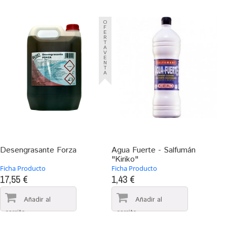
O
F
E
R
T
A
V
E
N
T
A
Desengrasante Forza
Agua Fuerte - Salfumán
"Kiriko"
Ficha Producto
Ficha Producto
17,55 €
1,43 €