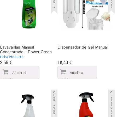
N
N
T
T
A
A
Lavavajillas Manual
Dispensador de Gel Manual
Concentrado - Power Green
Ficha Producto
2,55 €
16,40 €
O
O
F
F
E
E
R
R
T
T
A
A
V
V
E
E
N
N
T
T