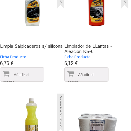
A
A
Limpia Salpicaderos s/ silicona
Limpiador de LLantas -
Aleacion KS-6
Ficha Producto
Ficha Producto
6,76 €
6,12 €
O
F
E
R
T
A
V
E
N
T
A