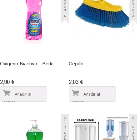
A
A
V
V
E
E
N
N
T
T
A
A
Oxígeno Biactivo - Berki
Cepillo
2,90 €
2,03 €
O
O
F
F
E
E
R
R
T
T
A
A
V
V
E
E