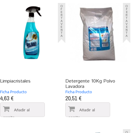
O
O
F
F
E
E
R
R
T
T
A
A
V
V
E
E
N
N
T
T
A
A
Limpiacristales
Detergente 10Kg Polvo
Lavadora
Ficha Producto
Ficha Producto
4,63 €
20,51 €
O