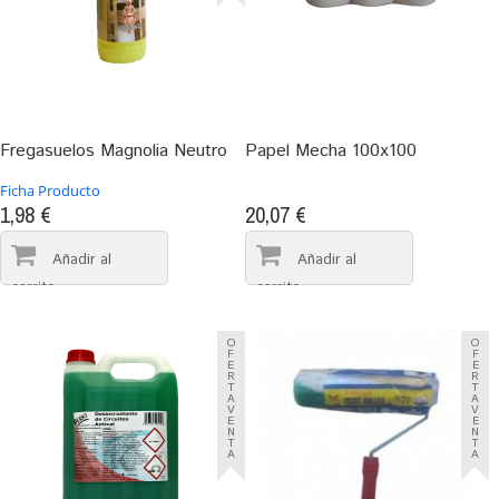
Fregasuelos Magnolia Neutro
Papel Mecha 100x100
Ficha Producto
1,98 €
20,07 €
O
O
F
F
E
E
R
R
T
T
A
A
V
V
E
E
N
N
T
T
A
A