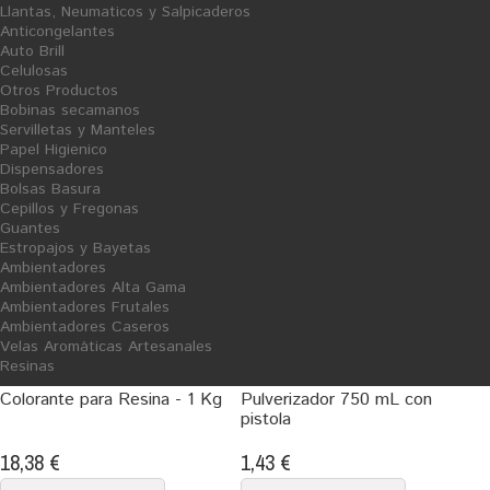
Llantas, Neumaticos y Salpicaderos
Anticongelantes
Auto Brill
Celulosas
Otros Productos
Bobinas secamanos
O
Servilletas y Manteles
F
E
Papel Higienico
R
Dispensadores
T
A
Bolsas Basura
V
E
Cepillos y Fregonas
N
T
Guantes
A
Estropajos y Bayetas
Ambientadores
Ambientadores Alta Gama
Ambientadores Frutales
Ambientadores Caseros
Velas Aromáticas Artesanales
Resinas
Colorante para Resina - 1 Kg
Pulverizador 750 mL con
pistola
18,38 €
1,43 €