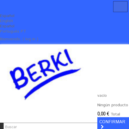
Español
English
Español
Português PT
Bienvenido, ( log in )
vacío
Ningún producto
0,00 €
Total
CONFIRMAR