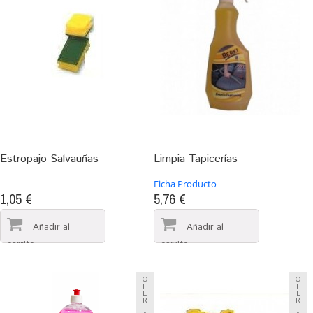
Estropajo Salvauñas
Limpia Tapicerías
Ficha Producto
1,05 €
5,76 €
O
O
F
F
E
E
R
R
T
T