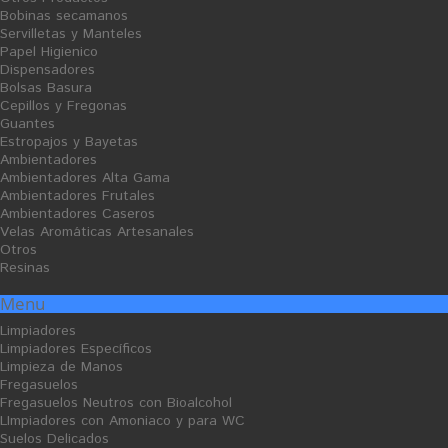
pack 12R
Bobinas secamanos
Ficha Producto
Servilletas y Manteles
2,78 €
3,23 €
Papel Higienico
Dispensadores
Bolsas Basura
Cepillos y Fregonas
Guantes
Estropajos y Bayetas
Ambientadores
O
O
F
F
Ambientadores Alta Gama
E
E
R
R
Ambientadores Frutales
T
T
A
A
Ambientadores Caseros
V
V
Velas Aromáticas Artesanales
E
E
N
N
Otros
T
T
A
A
Resinas
Menu
Limpiadores
Limpiadores Específicos
Limpieza de Manos
Fregasuelos
Fregasuelos Neutros con Bioalcohol
Detergente Líquido
Resina al disolvente para
LImpiadores con Amoniaco y para WC
Hormigón Impreso Paviberk S-
Suelos Delicados
102 - 25L
Ficha Producto