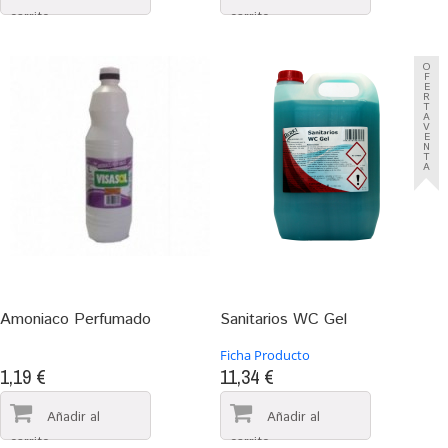
O
F
E
R
T
A
V
E
N
T
A
Amoniaco Perfumado
Sanitarios WC Gel
Ficha Producto
1,19 €
11,34 €