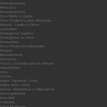
Hidroalcohol en Gel 70EI -
Resina al agua para Hormigón
Desengrasantes
Registrado en CPNP
Impreso Pavicril - 25L
Almazaras
Ficha Producto
Ficha Producto
Desengrasantes
34,11 €
107,69 €
Sosa Sólida y Líquida
Otros Productos para Almazaras
Bobinas, Cepillos y Otros.
Lavandería
Detergentes Liquidos
Detergentes en Polvo
Suavizantes
O
Otros Productos Industriales
F
E
Piscinas
R
T
Mantenimiento
A
V
Accesorios
E
N
Trucos y Consejos para tu Pisicina
T
Limpiafondos
A
Cloro
Coches
Limpia Tapicerias Coche
Limpia motor coche
Llantas, Neumaticos y Salpicaderos
Anticongelantes
Auto Brill
Celulosas
Higiénico Dóméstico Amoos -
Suavizante Textil
Otros Productos