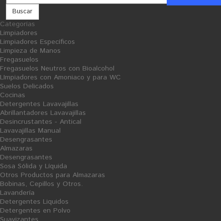
Buscar
Categorías
Limpiadores
Resinas
Colorante para Resina - 1 Kg
Limpiadores Específicos
Limpieza de Manos
Fregasuelos
Fregasuelos Neutros con Bioalcohol
LImpiadores con Amoniaco y para WC
Suelos Delicados
Cocinas
Detergentes Lavavajillas
Abrillantadores Lavavajillas
Desincrustantes - Antical
Lavavajillas Manual
Desengrasantes
Almazaras
Desengrasantes
Sosa Sólida y Líquida
Otros Productos para Almazaras
Bobinas, Cepillos y Otros.
Lavandería
Detergentes Liquidos
Detergentes en Polvo
Suavizantes