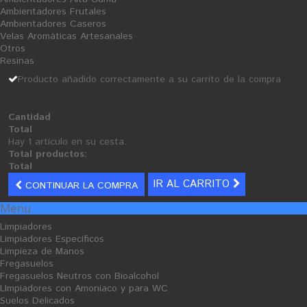
Iva incluido
Ambientadores Frutales
18,38 €
Ambientadores Caseros
Velas Aromáticas Artesanales
Cantidad
Otros
Resinas
Formato
Rojo
Producto añadido correctamente a su carrito de la compra
AÑADIR AL CARRITO
Cantidad
Añadir a la lista de deseos
Total
Hay 1 artículo en su cesta.
Total productos:
Tweet
Compartir
Google+
Total
IR AL CARRITO
CONTINUAR LA COMPRA
Menu
INFORMACIÓN
Limpiadores
Limpiadores Específicos
Importante, la tonalidad puede variar, por diferentes motivos;
Limpieza de Manos
(color del pavimento, humedad, dilución final, etc). La imagen es
Fregasuelos
orientativa.
Fregasuelos Neutros con Bioalcohol
LImpiadores con Amoniaco y para WC
aciar directamente el contenido del envase en el bidón de
Suelos Delicados
resina. Mezclar muy bien agitando mecánicamente para