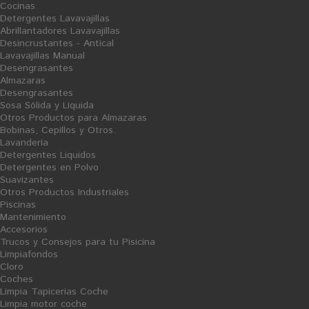
Cocinas
conseguir una homogeneidad perfecta.
Detergentes Lavavajillas
Evitar grumos no diluidos que posteriormente pueden dar
Abrillantadores Lavavajillas
problemas de fijación de la resina.
Desincrustantes - Antical
Lavavajillas Manual
Desengrasantes
Almazaras
Desengrasantes
Sosa Sólida y Líquida
5 PRODUCTOS EN LA MISMA CATEGORÍA:
Otros Productos para Almazaras
Bobinas, Cepillos y Otros.
Lavandería
Detergentes Liquidos
Detergentes en Polvo
Suavizantes
Otros Productos Industriales
Piscinas
Mantenimiento
Accesorios
Trucos y Consejos para tu Pisicina
Limpiafondos
Cloro
Coches
Limpia Tapicerias Coche
Limpia motor coche