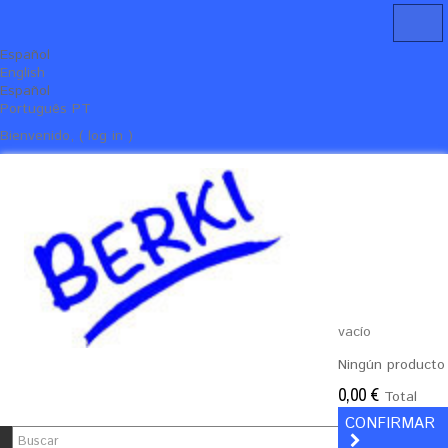
Español
English
Español
Português PT
Bienvenido, ( log in )
vacío
Ningún producto
0,00 €
Total
CONFIRMAR