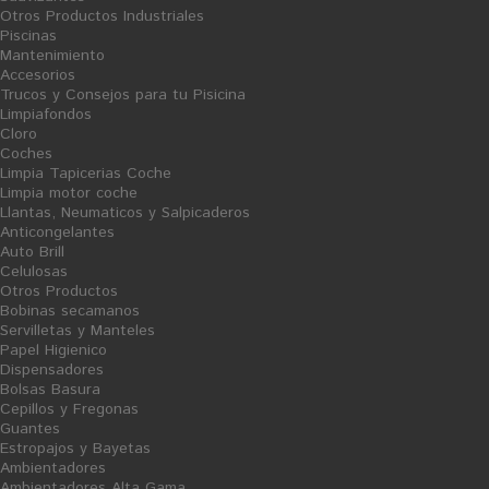
Otros Productos Industriales
Piscinas
Mantenimiento
Accesorios
Trucos y Consejos para tu Pisicina
Limpiafondos
Cloro
Coches
Limpia Tapicerias Coche
Limpia motor coche
Llantas, Neumaticos y Salpicaderos
Anticongelantes
Auto Brill
Compartir en Facebook
Celulosas
Otros Productos
Print
Bobinas secamanos
Servilletas y Manteles
COLORANTE PARA RESINA - 1 KG
Papel Higienico
Dispensadores
Reference:
09/01041
Bolsas Basura
Cepillos y Fregonas
Condition:
New product
Guantes
Colorantes para su dilución directa en resinas al disolvente y agua.
Estropajos y Bayetas
Regenera el color deteriorado del hormigón. Varias tonalidades.
Ambientadores
Ambientadores Alta Gama