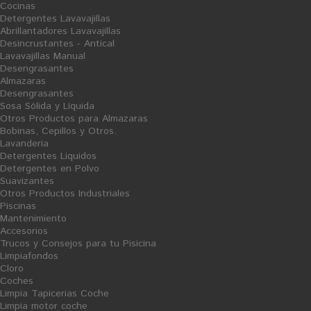
Cocinas
Detergentes Lavavajillas
Abrillantadores Lavavajillas
Desincrustantes - Antical
Lavavajillas Manual
Desengrasantes
Almazaras
Desengrasantes
Sanitarios WC Gel
Agua Fuerte - Salfumán
Sosa Sólida y Líquida
"Kiriko"
Otros Productos para Almazaras
Ficha Producto
Ficha Producto
Bobinas, Cepillos y Otros.
11,34 €
1,43 €
Lavandería
Detergentes Liquidos
Detergentes en Polvo
Suavizantes
Otros Productos Industriales
Piscinas
Mantenimiento
O
F
Accesorios
E
R
Trucos y Consejos para tu Pisicina
T
Limpiafondos
A
V
Cloro
E
N
Coches
T
A
Limpia Tapicerias Coche
Limpia motor coche