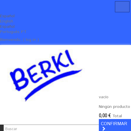
Español
English
Español
Português PT
Bienvenido, ( log in )
vacío
Ningún producto
0,00 €
Total
CONFIRMAR