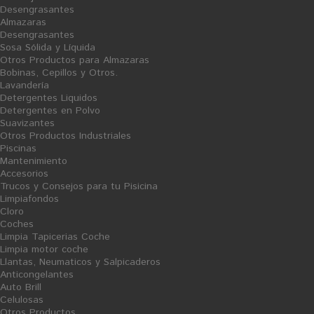
Desengrasantes
Fregasuelos Neutros...
LImpiadores con...
Almazaras
Desengrasantes
Sosa Sólida y Líquida
Otros Productos para Almazaras
Bobinas, Cepillos y Otros.
Lavandería
Detergentes Liquidos
Detergentes en Polvo
Suavizantes
Otros Productos Industriales
Piscinas
Mantenimiento
Suelos Delicados
Accesorios
Trucos y Consejos para tu Pisicina
Limpiafondos
Cloro
Sort by
--
Coches
Limpia Tapicerias Coche
Limpia motor coche
O
O
Llantas, Neumaticos y Salpicaderos
F
F
E
E
Anticongelantes
R
R
T
T
Auto Brill
A
A
V
V
Celulosas
E
E
N
N
Otros Productos