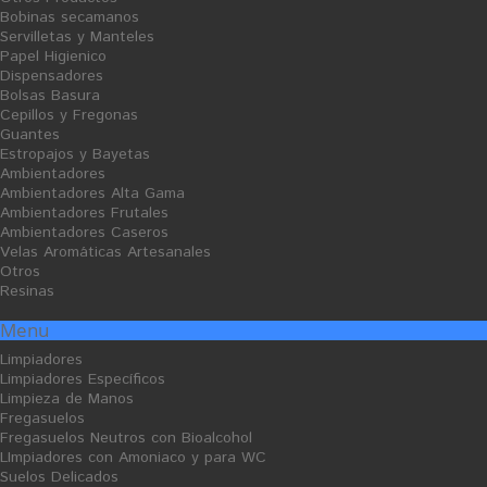
T
T
Bobinas secamanos
A
A
Servilletas y Manteles
Papel Higienico
Dispensadores
Bolsas Basura
Cepillos y Fregonas
Guantes
Estropajos y Bayetas
Ambientadores
Fregasuelos Magnolia Neutro
Limpiador Gel Amoniacal
Ambientadores Alta Gama
Ambientadores Frutales
Ficha Producto
Ficha Producto
Ambientadores Caseros
1,98 €
3,29 €
Velas Aromáticas Artesanales
Otros
Resinas
Menu
Limpiadores
O
Limpiadores Específicos
F
E
Limpieza de Manos
R
T
Fregasuelos
A
V
Fregasuelos Neutros con Bioalcohol
E
LImpiadores con Amoniaco y para WC
N
T
Suelos Delicados
A