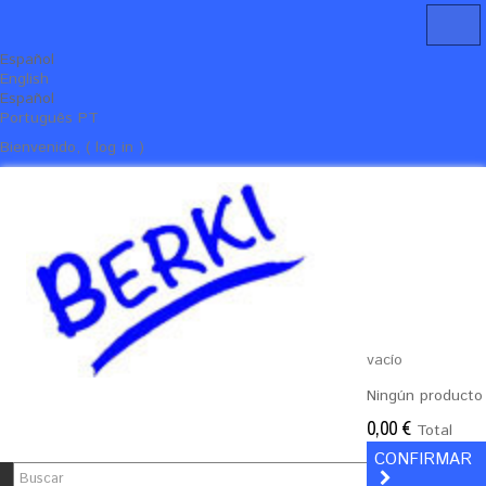
Español
English
Español
Português PT
Bienvenido, ( log in )
vacío
Ningún producto
0,00 €
Total
CONFIRMAR