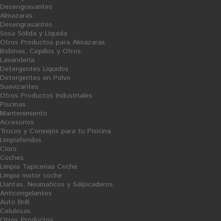
Desengrasantes
Almazaras
SUSCRIBIRSE AL BOLETÍN
Desengrasantes
Sosa Sólida y Líquida
Otros Productos para Almazaras
Bobinas, Cepillos y Otros.
Lavandería
SUBSCRIBE
Detergentes Liquidos
Detergentes en Polvo
INFORMACIÓN
Suavizantes
Otros Productos Industriales
Piscinas
Mantenimiento
INFORMACIÓN SOBRE LA TIENDA
Accesorios
Trucos y Consejos para tu Pisicina
Limpiafondos
Cloro
ENLACES DE INTERÉS
Coches
Limpia Tapicerias Coche
Limpia motor coche
Llantas, Neumaticos y Salpicaderos
Anticongelantes
Auto Brill
Celulosas
Otros Productos