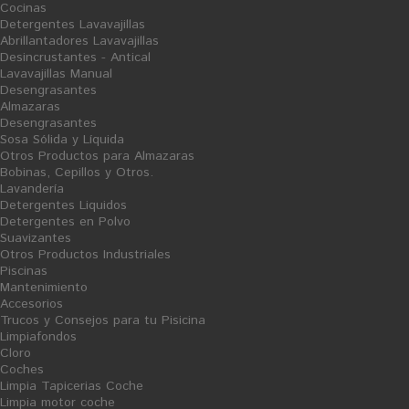
Cocinas
Detergentes Lavavajillas
Abrillantadores Lavavajillas
Desincrustantes - Antical
Lavavajillas Manual
Desengrasantes
Almazaras
Desengrasantes
Sosa Sólida y Líquida
Otros Productos para Almazaras
Bobinas, Cepillos y Otros.
Lavandería
Detergentes Liquidos
Detergentes en Polvo
Suavizantes
Otros Productos Industriales
Piscinas
Mantenimiento
Accesorios
Trucos y Consejos para tu Pisicina
Limpiafondos
Cloro
Coches
Limpia Tapicerias Coche
Limpia motor coche