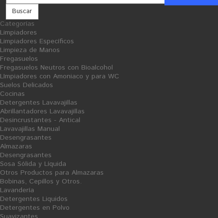
Buscar
Categorías
Limpiadores
Lavandería
Detergente Líquido
Limpiadores Específicos
Limpieza de Manos
Fregasuelos
Fregasuelos Neutros con Bioalcohol
LImpiadores con Amoniaco y para WC
Suelos Delicados
Cocinas
Detergentes Lavavajillas
Abrillantadores Lavavajillas
Desincrustantes - Antical
Lavavajillas Manual
Desengrasantes
Almazaras
Desengrasantes
Sosa Sólida y Líquida
Otros Productos para Almazaras
Bobinas, Cepillos y Otros.
Lavandería
Detergentes Liquidos
Detergentes en Polvo
Suavizantes