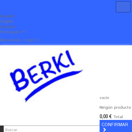
Español
English
Español
Português PT
Bienvenido, ( log in )
vacío
Ningún producto
0,00 €
Total
CONFIRMAR