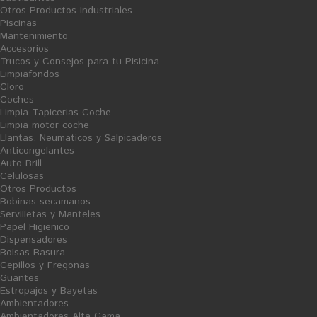
Otros Productos Industriales
Piscinas
Mantenimiento
Accesorios
Trucos y Consejos para tu Pisicina
Limpiafondos
Cloro
Coches
Limpia Tapicerias Coche
Limpia motor coche
Llantas, Neumaticos y Salpicaderos
Anticongelantes
Auto Brill
Compartir en Facebook
Celulosas
Otros Productos
Print
Bobinas secamanos
Servilletas y Manteles
DETERGENTE LÍQUIDO
Papel Higienico
Dispensadores
Reference:
07/01013
Bolsas Basura
Cepillos y Fregonas
Condition:
New product
Guantes
Detergente líquido altamente concentrado para lavadora, válido para todo
Estropajos y Bayetas
tipo de ropa. Agradable aroma.
Ambientadores
Evita incrustaciones calcáreas en la máquina a la vez que protege las
Ambientadores Alta Gama