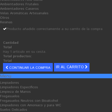
fibras textiles al no contener agentes alcalinos.
Ambientadores Frutales
Este es uno de nuestros mejores productos, sin duda altamente
Ambientadores Caseros
recomendado.
Velas Aromáticas Artesanales
Para más formatos y precios pulsar en "Ver".
Otros
Resinas
Iva incluido
3,65 €
Producto añadido correctamente a su carrito de la compra
Cantidad
Cantidad
Formato
1,5 L
Total
Hay 1 artículo en su cesta.
Total productos:
AÑADIR AL CARRITO
Total
IR AL CARRITO
Añadir a la lista de deseos
CONTINUAR LA COMPRA
Menu
Tweet
Compartir
Google+
Limpiadores
Limpiadores Específicos
Limpieza de Manos
Fregasuelos
Fregasuelos Neutros con Bioalcohol
INFORMACIÓN
LImpiadores con Amoniaco y para WC
Suelos Delicados