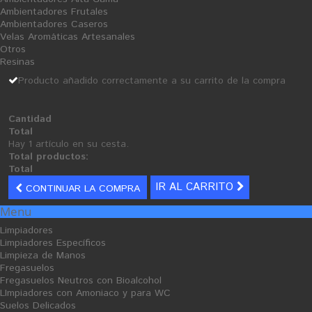
Iva incluido
Ambientadores Frutales
28,98 €
Ambientadores Caseros
Velas Aromáticas Artesanales
Cantidad
Otros
Resinas
Formato
Pack / 18 Rollos
Producto añadido correctamente a su carrito de la compra
AÑADIR AL CARRITO
Cantidad
Añadir a la lista de deseos
Total
Hay 1 artículo en su cesta.
Total productos:
Tweet
Compartir
Google+
Total
IR AL CARRITO
CONTINUAR LA COMPRA
Menu
INFORMACIÓN
Limpiadores
Limpiadores Específicos
comprar productos de limpieza: higiénico industrial
Limpieza de Manos
Fregasuelos
Fregasuelos Neutros con Bioalcohol
LImpiadores con Amoniaco y para WC
Suelos Delicados