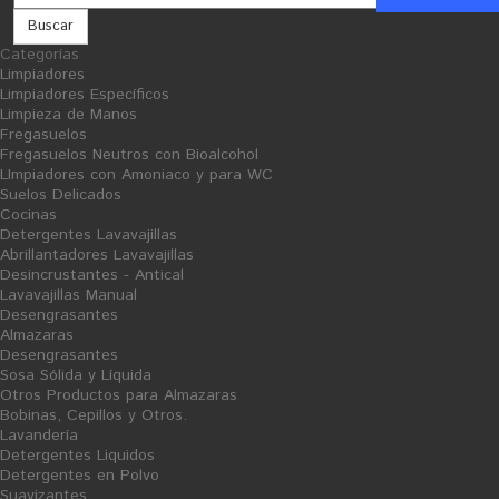
Buscar
Categorías
Limpiadores
Celulosas
Higiénico Industrial Celulosa 100x100
Limpiadores Específicos
Limpieza de Manos
Fregasuelos
Fregasuelos Neutros con Bioalcohol
LImpiadores con Amoniaco y para WC
Suelos Delicados
Cocinas
Detergentes Lavavajillas
Abrillantadores Lavavajillas
Desincrustantes - Antical
Lavavajillas Manual
Desengrasantes
Almazaras
Desengrasantes
Sosa Sólida y Líquida
Otros Productos para Almazaras
Bobinas, Cepillos y Otros.
Lavandería
Detergentes Liquidos
Detergentes en Polvo
Suavizantes