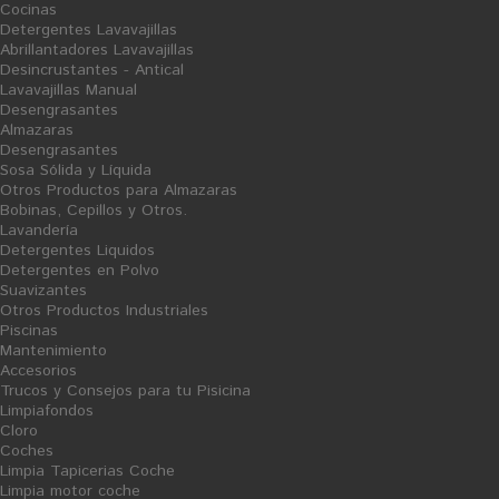
Cocinas
30 PRODUCTOS EN LA MISMA CATEGORÍA:
Detergentes Lavavajillas
Abrillantadores Lavavajillas
Desincrustantes - Antical
Lavavajillas Manual
Desengrasantes
Almazaras
Desengrasantes
Sosa Sólida y Líquida
Otros Productos para Almazaras
Bobinas, Cepillos y Otros.
Lavandería
Detergentes Liquidos
Detergentes en Polvo
Suavizantes
Otros Productos Industriales
Piscinas
AÑADIR AL CARRITO
Mantenimiento
Higiénico Dóméstico Amoos -
Accesorios
Trucos y Consejos para tu Pisicina
pack 12R
Limpiafondos
Cloro
Coches
Limpia Tapicerias Coche
Limpia motor coche