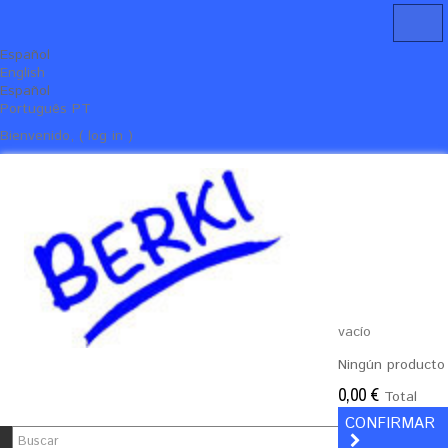
Español
English
Español
Português PT
Bienvenido, ( log in )
vacío
Ningún producto
0,00 €
Total
CONFIRMAR