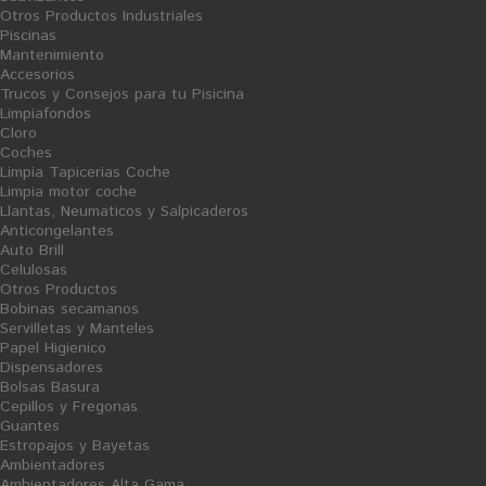
Otros Productos Industriales
Piscinas
Mantenimiento
Accesorios
Trucos y Consejos para tu Pisicina
Limpiafondos
Cloro
Coches
Limpia Tapicerias Coche
Limpia motor coche
Llantas, Neumaticos y Salpicaderos
Anticongelantes
Auto Brill
Compartir en Facebook
Celulosas
Otros Productos
Print
Bobinas secamanos
Servilletas y Manteles
HIGIÉNICO INDUSTRIAL CELULOSA 100X100
Papel Higienico
Dispensadores
Reference:
10/03024
Bolsas Basura
Cepillos y Fregonas
Condition:
New product
Guantes
Higiénico industrial celulosa 100x100. Calidad excelente y tacto suave.
Estropajos y Bayetas
Larga duración.
Ambientadores
Ambientadores Alta Gama